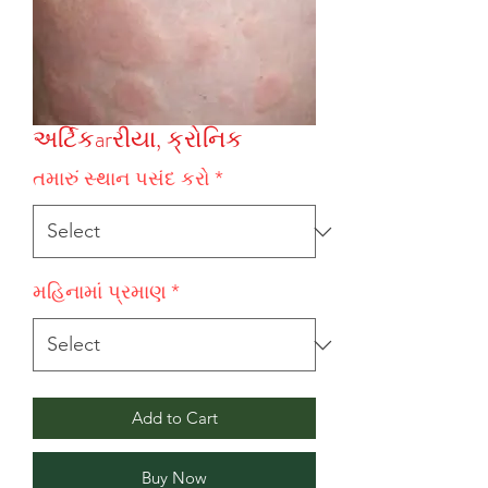
અર્ટિકarરીયા, ક્રોનિક
તમારું સ્થાન પસંદ કરો
*
મહિનામાં પ્રમાણ
*
Add to Cart
Buy Now