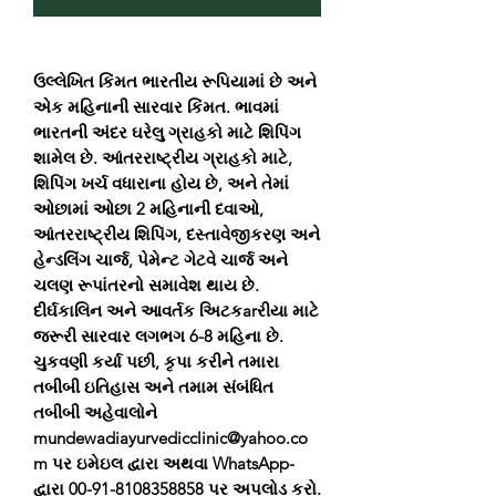
ઉલ્લેખિત કિંમત ભારતીય રૂપિયામાં છે અને
એક મહિનાની સારવાર કિંમત. ભાવમાં
ભારતની અંદર ઘરેલુ ગ્રાહકો માટે શિપિંગ
શામેલ છે. આંતરરાષ્ટ્રીય ગ્રાહકો માટે,
શિપિંગ ખર્ચ વધારાના હોય છે, અને તેમાં
ઓછામાં ઓછા 2 મહિનાની દવાઓ,
આંતરરાષ્ટ્રીય શિપિંગ, દસ્તાવેજીકરણ અને
હેન્ડલિંગ ચાર્જ, પેમેન્ટ ગેટવે ચાર્જ અને
ચલણ રૂપાંતરનો સમાવેશ થાય છે.
દીર્ઘકાલિન અને આવર્તક અિટકarરીયા માટે
જરૂરી સારવાર લગભગ 6-8 મહિના છે.
ચુકવણી કર્યા પછી, કૃપા કરીને તમારા
તબીબી ઇતિહાસ અને તમામ સંબંધિત
તબીબી અહેવાલોને
mundewadiayurvedicclinic@yahoo.co
m પર ઇમેઇલ દ્વારા અથવા WhatsApp-
દ્વારા 00-91-8108358858 પર અપલોડ કરો.