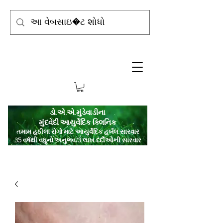
ડો.એ.એ.મુંડેવાડીના
મુંદવેદી આયુર્વેદિક ક્લિનિક
તમામ હઠીલા રોગો માટે આયુર્વેદિક હર્બલ સારવાર
35 વર્ષથી વધુનો અનુભવ/3 લાખ દર્દીઓની સારવાર