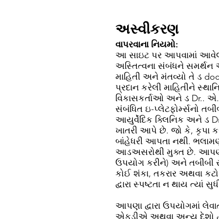
અસ્વીકરણ
વાપરવાના નિયમો:
આ સાઇટ પર આપવામાં આવેલી મા
અસ્તિત્વના સંબંધને સમર્થન
માહિતી અને મંતવ્યો તે ડ doc
પ્રદાન કરેલી માહિતીને સ્થા
વિકાસકર્તાઓ અને ડ Dr.. એ
સંબંધિત ઇ-પ્લેટફોર્મ્સનો ત
આયુર્વેદિક ક્લિનિક અને ડ D
ખાતરી આપે છે. જો કે, કૃપા ક
બાંહેધરી આપતા નથી. ભલામણ 
આડઅસરોથી મુક્ત છે. આપણી 
ઉપયોગ કરીને) અને તબીબી સ
કોઈ શંકા, તકરાર અથવા કટો
દ્વારા સ્પષ્ટતા ન થાય ત્ય
આપણા દ્વારા ઉપયોગમાં લેવાત
એફડીએ અથવા અન્ય દેશો દ્વાર