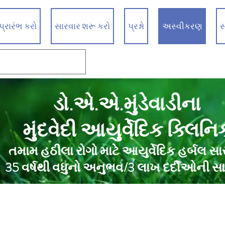
્રારંભ કરો
સારવાર શરૂ કરો
પ્રશ્નો
અસ્વીકરણ
સ
ડો.એ.એ.મુંડેવાડીના
મુંદવેદી આયુર્વેદિક ક્લિનિ
તમામ હઠીલા રોગો માટે આયુર્વેદિક હર્બલ સા
35 વર્ષથી વધુનો અનુભવ/3 લાખ દર્દીઓની સ