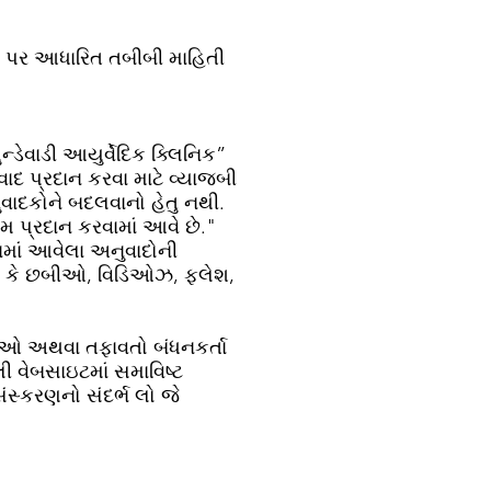
વો પર આધારિત તબીબી માહિતી
્ડેવાડી આયુર્વેદિક ક્લિનિક”
ાદ પ્રદાન કરવા માટે વ્યાજબી
ુવાદકોને બદલવાનો હેતુ નથી.
મ પ્રદાન કરવામાં આવે છે."
ામાં આવેલા અનુવાદોની
મ કે છબીઓ, વિડિઓઝ, ફ્લેશ,
તતાઓ અથવા તફાવતો બંધનકર્તા
 વેબસાઇટમાં સમાવિષ્ટ
સંસ્કરણનો સંદર્ભ લો જે