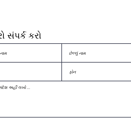
 સંપર્ક કરો