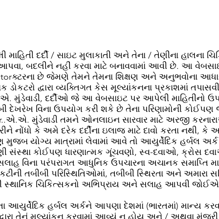
હિતી દર્દી / સાઇટ મુલાકાતી અને તેના / તેણીના હાલના ચિકિ
 આપવા, બદલીને નહીં કરવા માટે બનાવવામાં આવી છે. આ વેબસા
torક્ટરના છે જેમણે તેમને તેમના શિક્ષણ અને અનુભવોના આધારે 
નિક ડોકટરો દ્વારા વ્યક્તિગત કેસ મૂલ્યાંકનના પ્રકાશમાં તપ
.એ. મુંડેવાડી, દર્દીઓ જે આ વેબસાઇટ પર આપેલી માહિતીનો 
બીબી દેખરેખ વિના ઉપયોગ કરી શકે છે તેના પરિણામોની કોઈપણ જવ
r..એ.એ. મુંડેવાડી તમને ઓનલાઇન સારવાર માટે અરજી કરનારાઓ 
રીને નોંધો કે અમે દરેક દર્દીના ઇલાજ માટે દાવો કરતા નથી, ક
મુજબ યોગ્ય માત્રામાં લેવામાં આવે તો આયુર્વેદિક હર્બલ 
સંસ્થા કોઈપણ ધારણાત્મક ગૂંચવણો, સ્વ-દવાઓ, ક્રોસ દવાઓ
લાહ વિના પરંપરાગત આધુનિક ઉપચારના અચાનક સમાપ્તિ માટ
કટીની તબીબી પરિસ્થિતિઓમાં, તબીબી સ્થિરતા અને અમારા 
ાં સુધી સ્થાનિક ચિકિત્સકનો અભિપ્રાય અને સલાહ આપવી જોઈએ
ા આયુર્વેદિક હર્બલ અર્કને આપણા દેશમાં (ભારતમાં) માન્ય કરવ
ા તેનું મૂલ્યાંકન કરવામાં આવ્યું ન હોય અને / અથવા મંજૂરી