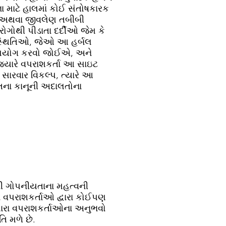
 માટે હાલમાં કોઈ સંતોષકારક
ઓ અથવા જીવલેણ તબીબી
ગોથી પીડાતા દર્દીઓ જેમ કે
િસ્થિતિઓ, જેઓ આ હર્બલ
ે ઉપયોગ કરવો જોઈએ, અને
 જ્યારે વપરાશકર્તા આ સાઇટ
સારવાર વિકલ્પ, ત્યારે આ
ારતના કાનૂની અદાલતોના
ીની ગોપનીયતાના મહત્વની
 વપરાશકર્તાઓ દ્વારા કોઈપણ
મારા વપરાશકર્તાઓના અનુભવો
િ મળે છે.