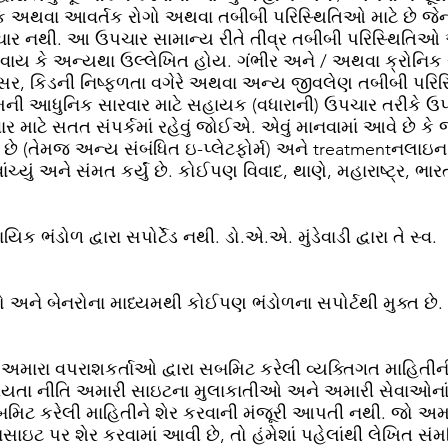
ક અથવા આવર્તક રોગો અથવા તબીબી પરિસ્થિતિઓ માટે છે જેના
ર નથી. આ ઉપચાર સામાન્ય રીતે તીવ્ર તબીબી પરિસ્થિતિ
ાય કે અન્યથા ઉલ્લેખિત હોય. ગંભીર અને / અથવા ક્રોનિક રો
સર, કિડની નિષ્ફળતા વગેરે અથવા અન્ય જીવલેણ તબીબી પર
ે તેમની આધુનિક સારવાર માટે સહાયક (વધારાની) ઉપચાર તરીક
ર માટે સતત સંપર્કમાં રહેવું જોઈએ. એવું માનવામાં આવે છે કે
છે (તેમજ અન્ય સંબંધિત ઇ-પ્લેટફોર્મ) અને treatmentનલાઇન 
્યું અને સંમત કર્યું છે. કોઈપણ વિવાદ, થાણે, મહારાષ્ટ્ર, ભ
ંડોળ દ્વારા સપોર્ટેડ નથી. ડો.એ.એ. મુંડેવાડી દ્વારા તે સ્વ.
 અને બેનરોના માધ્યમથી કોઈપણ ભંડોળના સપોર્ટથી મુક્ત છે.
નિક અમારા વપરાશકર્તાઓ દ્વારા સબમિટ કરેલી વ્યક્તિગત માહિત
પનીયતા નીતિ અમારી સાઇટના મુલાકાતીઓ અને અમારી સેવાઓનાં
મિટ કરેલી માહિતીને શેર કરવાની મંજૂરી આપતી નથી. જો અ
ાઇટ પર શેર કરવામાં આવી છે, તો હંમેશાં પહેલાંથી લેખિત સંમત