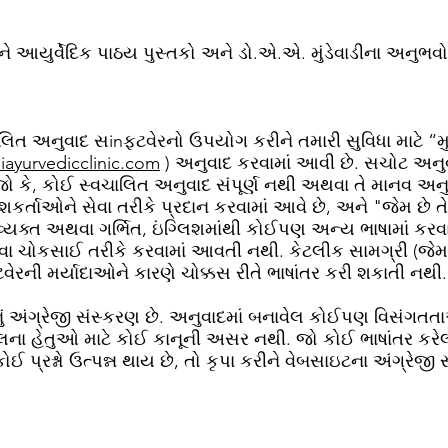
 આયુર્વેદિક પાઠય પુસ્તકો અને ડો.એ.એ. મુંડેવાડીના અનુભ
ાલિત અનુવાદ સinફ્ટવેરનો ઉપયોગ કરીને તમારી સુવિધા માટે “મુન
yurvedicclinic.com
) અનુવાદ કરવામાં આવી છે. સચોટ અનુવ
 જો કે, કોઈ સ્વચાલિત અનુવાદ સંપૂર્ણ નથી અથવા તે માનવ અન
ર્તાઓને સેવા તરીકે પ્રદાન કરવામાં આવે છે, અને "જેમ છે તે
વ્યક્ત અથવા ગર્ભિત, ઇંગ્લિશમાંથી કોઈપણ અન્ય ભાષામાં કરવ
 ચોકસાઈ તરીકે કરવામાં આવતી નથી. કેટલીક સામગ્રી (જે
વેરની મર્યાદાઓને કારણે ચોક્કસ રીતે ભાષાંતર કરી શકાતી નથી.
ટનું અંગ્રેજી સંસ્કરણ છે. અનુવાદમાં બનાવેલ કોઈપણ વિસંગ
હેતુઓ માટે કોઈ કાનૂની અસર નથી. જો કોઈ ભાષાંતર કરેલી
પ્રશ્નો ઉત્પન્ન થાય છે, તો કૃપા કરીને વેબસાઇટના અંગ્રેજી 