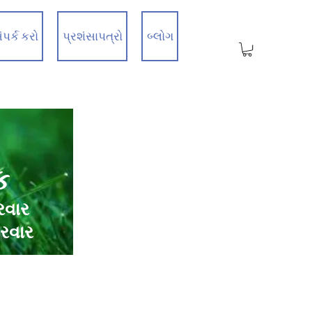
ંપર્ક કરો
પ્રશંસાપત્રો
બ્લોગ
ક
રવાર
ારવાર