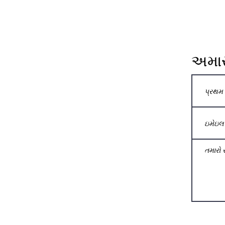
અમારો