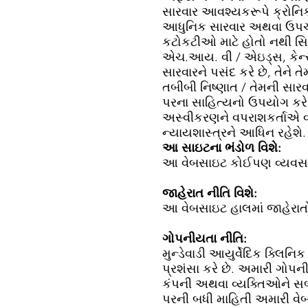
સારવાર આવશ્યકરૂપે ક્રોનિ
આધુનિક સારવાર અથવા ઉપચા
કટોકટીઓ માટે હોતો નથી સિવ
એચ.આય. વી / એઇડ્સ, કેન્
સારવારને પસંદ કરે છે, તેન
તબીબી નિષ્ણાત / તેમની સારવા
પરના સાહિત્યનો ઉપયોગ કરે 
અસ્વીકરણને વપરાશકર્તાએ વાંચ
ન્યાયશાસ્ત્રને આધિન રહેશે.
આ સાઇટના ભંડોળ વિશે:
આ વેબસાઇટ કોઈપણ વ્યવસાયિક ભ
જાહેરાત નીતિ વિશે:
આ વેબસાઇટ હાલમાં જાહેરાતો
ગોપનીયતા નીતિ:
મુન્ડેવાડી આયુર્વેદિક ક્લિ
પ્રશંસા કરે છે. અમારી ગો
કંપની અથવા વ્યક્તિઓને સબ
પરની બધી માહિતી અમારી વેબસ