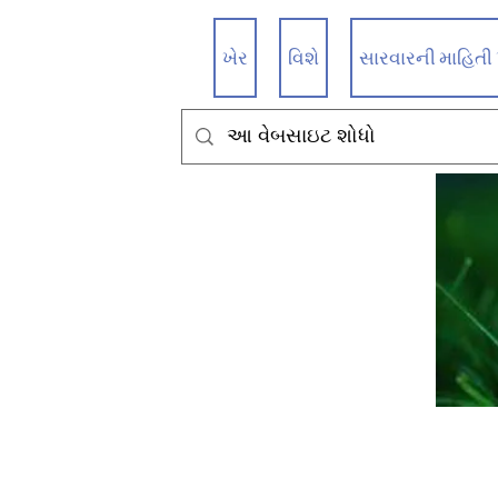
ખેર
વિશે
સારવારની માહિતી પ