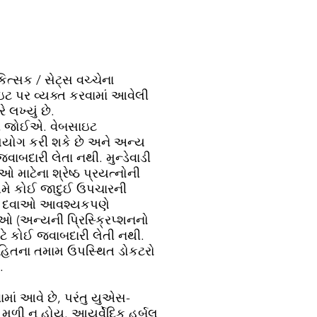
ત્સક / સેટ્સ વચ્ચેના
ઇટ પર વ્યક્ત કરવામાં આવેલી
લખ્યું છે.
ાસવી જોઈએ. વેબસાઇટ
ઉપયોગ કરી શકે છે અને અન્ય
ાબદારી લેતા નથી. મુન્ડેવાડી
માટેના શ્રેષ્ઠ પ્રયત્નોની
ે અમે કોઈ જાદુઈ ઉપચારની
અર્ક દવાઓ આવશ્યકપણે
 (અન્યની પ્રિસ્ક્રિપ્શનનો
ે કોઈ જવાબદારી લેતી નથી.
સહિતના તમામ ઉપસ્થિત ડોકટરો
.
ામાં આવે છે, પરંતુ યુએસ-
 મળી ન હોય. આયુર્વેદિક હર્બલ