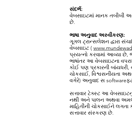
સંદર્ભ:
વેબસાઇટમાં માનક તબીબી અને
છે.
ભાષા અનુવાદ અસ્વીકરણ:
ગૂગલ ટ્રાન્સલેશન દ્વારા સંચ
વેબસાઇટ (
www.mundewadia
પ્રયત્નો કરવામાં આવ્યા છે,
ભાષાંતર આ વેબસાઇટના વપરાશક
કોઈ પણ પ્રકારની બાંયધરી, 
ચોકસાઈ, વિશ્વસનીયતા અથવા
વગેરે) અનુવાદ સ softwareફ્ટ
સત્તાવાર ટેક્સ્ટ આ વેબસાઇ
નથી અને પાલન અથવા અમલના 
માહિતીની ચોકસાઈને લગતા કોઈ 
સત્તાવાર સંસ્કરણ છે.