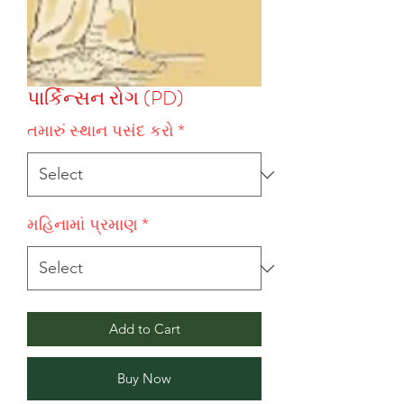
પાર્કિન્સન રોગ (PD)
તમારું સ્થાન પસંદ કરો
*
મહિનામાં પ્રમાણ
*
Add to Cart
Buy Now