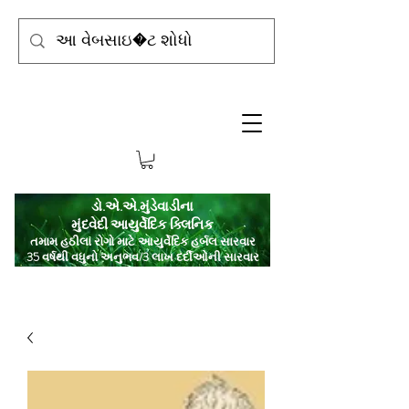
ડો.એ.એ.મુંડેવાડીના
મુંદવેદી આયુર્વેદિક ક્લિનિક
તમામ હઠીલા રોગો માટે આયુર્વેદિક હર્બલ સારવાર
35 વર્ષથી વધુનો અનુભવ/3 લાખ દર્દીઓની સારવાર