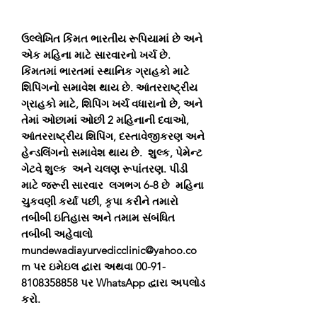
ઉલ્લેખિત કિંમત ભારતીય રૂપિયામાં છે અને
એક મહિના માટે સારવારનો ખર્ચ છે.
કિંમતમાં ભારતમાં સ્થાનિક ગ્રાહકો માટે
શિપિંગનો સમાવેશ થાય છે. આંતરરાષ્ટ્રીય
ગ્રાહકો માટે, શિપિંગ ખર્ચ વધારાનો છે, અને
તેમાં ઓછામાં ઓછી 2 મહિનાની દવાઓ,
આંતરરાષ્ટ્રીય શિપિંગ, દસ્તાવેજીકરણ અને
હેન્ડલિંગનો સમાવેશ થાય છે. શુલ્ક, પેમેન્ટ
ગેટવે શુલ્ક અને ચલણ રૂપાંતરણ. પીડી
માટે જરૂરી સારવાર લગભગ 6-8 છે મહિના
ચુકવણી કર્યા પછી, કૃપા કરીને તમારો
તબીબી ઇતિહાસ અને તમામ સંબંધિત
તબીબી અહેવાલો
mundewadiayurvedicclinic@yahoo.co
m પર ઇમેઇલ દ્વારા અથવા 00-91-
8108358858 પર WhatsApp દ્વારા અપલોડ
કરો.