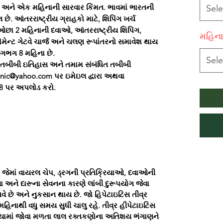
છે અને એક મહિનાની સારવાર કિંમત. ભાવમાં ભારતની
Sele
 છે. આંતરરાષ્ટ્રીય ગ્રાહકો માટે, શિપિંગ ખર્ચ
 ઓછા 2 મહિનાની દવાઓ, આંતરરાષ્ટ્રીય શિપિંગ,
મહિના
પેમેન્ટ ગેટવે ચાર્જ અને ચલણ રૂપાંતરનો સમાવેશ થાય
 લગભગ 8 મહિના છે.
Sele
રા તબીબી ઇતિહાસ અને તમામ સંબંધિત તબીબી
inic@yahoo.com પર ઇમેઇલ દ્વારા અથવા
58 પર અપલોડ કરો.
 જેમાં વાયરલ ચેપ, ડ્રગની પ્રતિક્રિયાઓ, દવાઓની
વા અને દારૂના સેવનના કારણે લાંબી દુરૂપયોગ જેવા
વે છે અને નુકસાન થાય છે. જો હિપેટાઇટિસ તીવ્ર
હિનાથી વધુ સમય સુધી ચાલુ રહે. તીવ્ર હીપેટાઇટિસ
ેરિયામાં જોવા મળતા લાલ રક્તકણોના અતિશય ભંગાણને