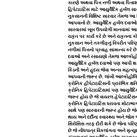
કારણે અથવા પિત્ત નળી અથવા પિત્તાશ
હિપેટાઇટિસ માટે આયુર્વેદિક હર્બલ 
નુકસાનની વિશિષ્ટ સારવાર તેમજ આ
આપવાનો છે. આયુર્વેદિક હર્બલ દવાઓ
સારવારમાં ખૂબ ઉપયોગી માનવામાં આવ
યકૃત પર કાર્ય કરે છે અને યકૃતના ક
નુકસાન અને તકલીફનું વિપરીત પરિણામ
નળીમાં પિત્તનો પ્રવાહ સામાન્ય કરે છે
દવાઓ અને રસાયણો તેમજ આલ્કોહોલન
આયુર્વેદિક હર્બલ દવાઓ પણ આપી શ
કિડની અને હૃદય જેવા અન્ય મહત્વપૂ
આપવાની જરૂર છે. લાંબી આલ્કોહોલ
ક્રોનિક હીપેટાઇટિસની પ્રારંભિક ક્
ક્રોનિક હિપેટાઇટિસમાં પણ આયુર્વે
જરૂર હોય છે જે વાયરલ હેપેટાઇટિસન
ક્રોનિક હિપેટાઇટિસ ધરાવતા મોટાભાગ
સાથે પણ સારવારની જરૂર હોય છે જેથી 
થાય અને દર્દીના સ્વાસ્થ્ય અને જો
સિરોસિસ તરફ દોરી શકે છે જેના પરિ
છે જે નોંધપાત્ર વિકલાંગતા અને મૃત્ય