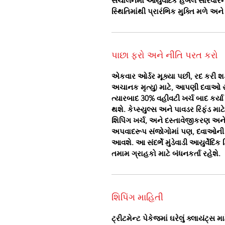
સંચાલનમાં આયુર્વેદિક હર્બલ સારવારની
સ્થિતિમાંથી પ્રારંભિક મુક્તિ મળે અ
પાછા ફરો અને નીતિ પરત કરો
એકવાર ઓર્ડર મૂક્યા પછી, રદ કરી શકા
અચાનક મૃત્યુ) માટે, આપણી દવાઓ સા
ત્યારબાદ 30% વહીવટી ખર્ચ બાદ કર્
થશે. કેપ્સ્યુલ્સ અને પાવડર રિફંડ મા
શિપિંગ ખર્ચ, અને દસ્તાવેજીકરણ અને
અપવાદરૂપ સંજોગોમાં પણ, દવાઓની ડિલ
આવશે. આ સંદર્ભે મુંડેવાડી આયુર્વેદિ
તમામ ગ્રાહકો માટે બંધનકર્તા રહેશે.
શિપિંગ માહિતી
ટ્રીટમેન્ટ પેકેજમાં ઘરેલું ક્લાયંટ્સ