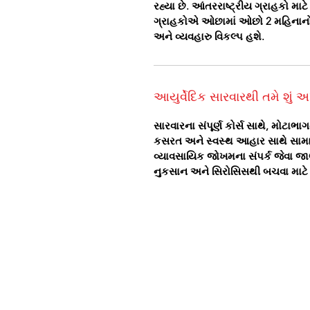
રહ્યા છે. આંતરરાષ્ટ્રીય ગ્રાહકો માટ
ગ્રાહકોએ ઓછામાં ઓછો 2 મહિનાનો 
અને વ્યવહારુ વિકલ્પ હશે.
આયુર્વેદિક સારવારથી તમે શું અ
સારવારના સંપૂર્ણ કોર્સ સાથે, મોટાભા
કસરત અને સ્વસ્થ આહાર સાથે સામાન
વ્યાવસાયિક જોખમના સંપર્ક જેવા જાણ
નુકસાન અને સિરોસિસથી બચવા માટે 