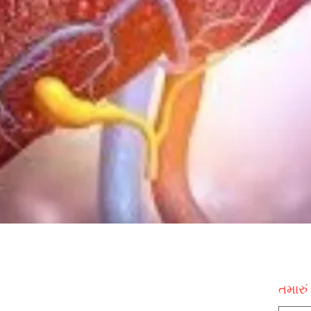
તમારું