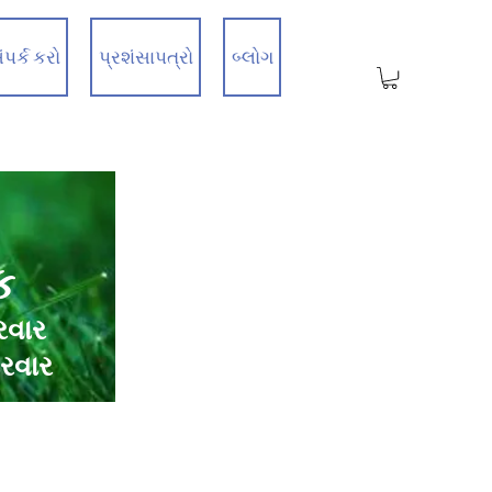
ંપર્ક કરો
પ્રશંસાપત્રો
બ્લોગ
ક
રવાર
ારવાર