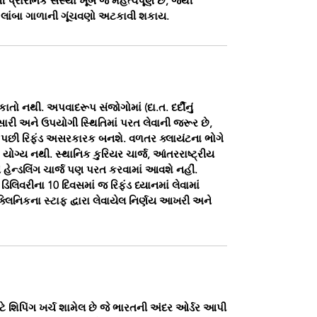
 પ્રારંભિક સંસ્થા ખૂબ જ મહત્વપૂર્ણ છે, જેથી
ને લાંબા ગાળાની ગૂંચવણો અટકાવી શકાય.
તો નથી. અપવાદરૂપ સંજોગોમાં (દા.ત. દર્દીનું
રી અને ઉપયોગી સ્થિતિમાં પરત લેવાની જરૂર છે,
યા પછી રિફંડ અસરકારક બનશે. વળતર ક્લાયંટના ભોગે
ટે યોગ્ય નથી. સ્થાનિક કુરિયર ચાર્જ, આંતરરાષ્ટ્રીય
 હેન્ડલિંગ ચાર્જ પણ પરત કરવામાં આવશે નહીં.
િવરીના 10 દિવસમાં જ રિફંડ ધ્યાનમાં લેવામાં
ક ક્લિનિકના સ્ટાફ દ્વારા લેવાયેલ નિર્ણય આખરી અને
 માટે શિપિંગ ખર્ચ શામેલ છે જે ભારતની અંદર ઓર્ડર આપી