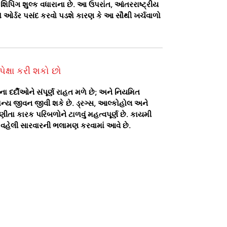
ે શિપિંગ શુલ્ક વધારાના છે. આ ઉપરાંત, આંતરરાષ્ટ્રીય
ઓર્ડર પસંદ કરવો પડશે કારણ કે આ સૌથી ખર્ચવાળો
પેક્ષા કરી શકો છો
ગના દર્દીઓને સંપૂર્ણ રાહત મળે છે; અને નિયમિત
્ય જીવન જીવી શકે છે. ડ્રગ્સ, આલ્કોહોલ અને
ીતા કારક પરિબળોને ટાળવું મહત્વપૂર્ણ છે. કાયમી
વહેલી સારવારની ભલામણ કરવામાં આવે છે.