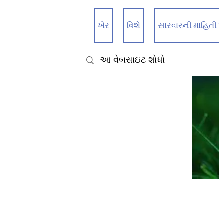
ખેર
વિશે
સારવારની માહિતી પ