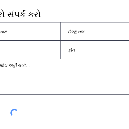
 સંપર્ક કરો