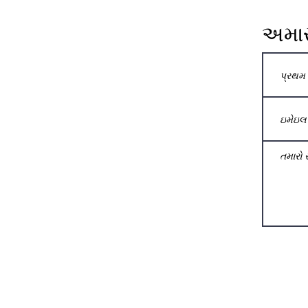
અમારો