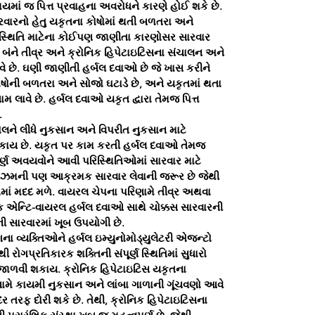
યમાં જ પિત્ત પ્રવાહના અવરોધને કારણે હોઈ શકે છે.
સારવારનો હેતુ યકૃતના કોષોમાં થતી બળતરા અને
 સ્થિતિ માટેના કોઈપણ જાણીતા કારણોસર સારવાર
 બંને તીવ્ર અને ક્રોનિક હિપેટાઇટિસના સંચાલન અને
ે છે. ઘણી જાણીતી હર્બલ દવાઓ છે જે ખાસ કરીને
ોષોની બળતરા અને સોજો ઘટાડે છે, અને યકૃતમાં થતા
 લાવે છે. હર્બલ દવાઓ યકૃત દ્વારા તેમજ પિત્ત
.
ે લીધે નુકસાન અને વિપરીત નુકસાન માટે
કાય છે. યકૃત પર કામ કરતી હર્બલ દવાઓ તેમજ
ર્ણ અવયવોને આવી પરિસ્થિતિઓમાં સારવાર માટે
િઝમની પણ આક્રમક સારવાર લેવાની જરૂર છે જેથી
ષતિમાં મદદ મળે. વાયરલ ચેપના પરિણામે તીવ્ર અથવા
દિક એન્ટિ-વાયરલ હર્બલ દવાઓ સાથે ચોક્કસ સારવારની
ી સારવારમાં ખૂબ ઉપયોગી છે.
ના વ્યક્તિઓને હર્બલ ઇમ્યુનોમોડ્યુલેટરી એજન્ટો
રોગપ્રતિકારક શક્તિની સંપૂર્ણ સ્થિતિમાં સુધારો
મ જાળવી શકાય. ક્રોનિક હિપેટાઇટિસ યકૃતના
ણામે કાયમી નુકસાન અને લાંબા ગાળાની ગૂંચવણો આવે
ુદર તરફ દોરી શકે છે. તેથી, ક્રોનિક હિપેટાઇટિસના