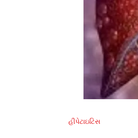
હીપેટાઇટિસ