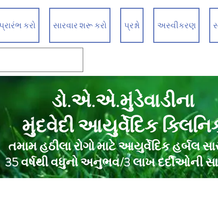
્રારંભ કરો
સારવાર શરૂ કરો
પ્રશ્નો
અસ્વીકરણ
સ
ડો.એ.એ.મુંડેવાડીના
મુંદવેદી આયુર્વેદિક ક્લિનિ
તમામ હઠીલા રોગો માટે આયુર્વેદિક હર્બલ સા
35 વર્ષથી વધુનો અનુભવ/3 લાખ દર્દીઓની સ