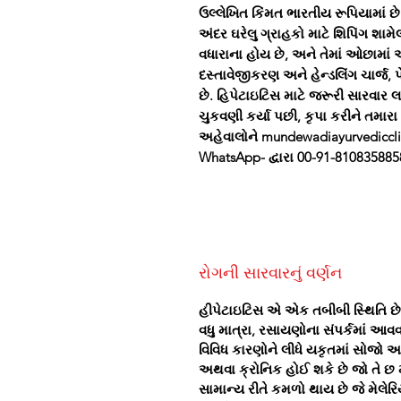
ઉલ્લેખિત કિંમત ભારતીય રૂપિયામાં 
અંદર ઘરેલુ ગ્રાહકો માટે શિપિંગ શામેલ
વધારાના હોય છે, અને તેમાં ઓછામાં
દસ્તાવેજીકરણ અને હેન્ડલિંગ ચાર્જ, 
છે. હિપેટાઇટિસ માટે જરૂરી સારવાર
ચુકવણી કર્યા પછી, કૃપા કરીને તમા
અહેવાલોને mundewadiayurvediccl
WhatsApp- દ્વારા 00-91-81083588
રોગની સારવારનું વર્ણન
હીપેટાઇટિસ એ એક તબીબી સ્થિતિ છે
વધુ માત્રા, રસાયણોના સંપર્કમાં આવ
વિવિધ કારણોને લીધે યકૃતમાં સોજો આ
અથવા ક્રોનિક હોઈ શકે છે જો તે છ મ
સામાન્ય રીતે કમળો થાય છે જે મેલ