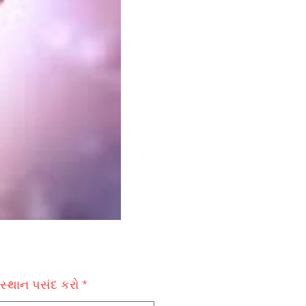
 સ્થાન પસંદ કરો
*