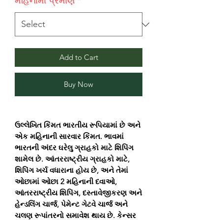
મહિનામાં પ્રમાણ
*
Add to Cart
Buy Now
ઉલ્લેખિત કિંમત ભારતીય રૂપિયામાં છે અને
એક મહિનાની સારવાર કિંમત. ભાવમાં
ભારતની અંદર ઘરેલુ ગ્રાહકો માટે શિપિંગ
શામેલ છે. આંતરરાષ્ટ્રીય ગ્રાહકો માટે,
શિપિંગ ખર્ચ વધારાના હોય છે, અને તેમાં
ઓછામાં ઓછા 2 મહિનાની દવાઓ,
આંતરરાષ્ટ્રીય શિપિંગ, દસ્તાવેજીકરણ અને
હેન્ડલિંગ ચાર્જ, પેમેન્ટ ગેટવે ચાર્જ અને
ચલણ રૂપાંતરનો સમાવેશ થાય છે. કેન્સર