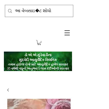
ડો.એ.એ.મુંડેવાડીના
મુંદવેદી આયુર્વેદિક ક્લિનિક
તમામ હઠીલા રોગો માટે આયુર્વેદિક હર્બલ સારવાર
35 વર્ષથી વધુનો અનુભવ/3 લાખ દર્દીઓની સારવાર