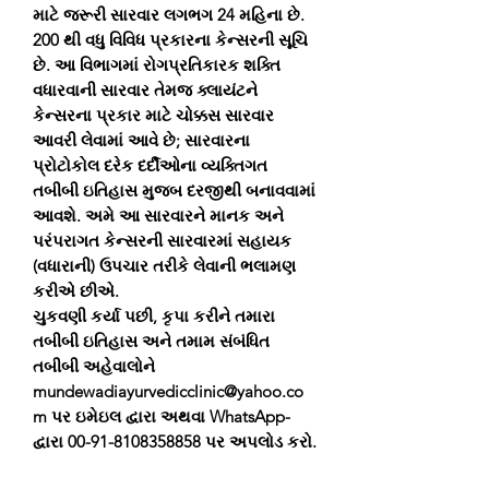
માટે જરૂરી સારવાર લગભગ 24 મહિના છે.
200 થી વધુ વિવિધ પ્રકારના કેન્સરની સૂચિ
છે. આ વિભાગમાં રોગપ્રતિકારક શક્તિ
વધારવાની સારવાર તેમજ ક્લાયંટને
કેન્સરના પ્રકાર માટે ચોક્કસ સારવાર
આવરી લેવામાં આવે છે; સારવારના
પ્રોટોકોલ દરેક દર્દીઓના વ્યક્તિગત
તબીબી ઇતિહાસ મુજબ દરજીથી બનાવવામાં
આવશે. અમે આ સારવારને માનક અને
પરંપરાગત કેન્સરની સારવારમાં સહાયક
(વધારાની) ઉપચાર તરીકે લેવાની ભલામણ
કરીએ છીએ.
ચુકવણી કર્યા પછી, કૃપા કરીને તમારા
તબીબી ઇતિહાસ અને તમામ સંબંધિત
તબીબી અહેવાલોને
mundewadiayurvedicclinic@yahoo.co
m પર ઇમેઇલ દ્વારા અથવા WhatsApp-
દ્વારા 00-91-8108358858 પર અપલોડ કરો.