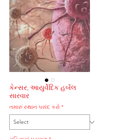
કેન્સર, આયુર્વેદિક હર્બલ
સારવાર
તમારું સ્થાન પસંદ કરો
*