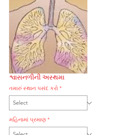
શ્વાસનળીની અસ્થમા
તમારું સ્થાન પસંદ કરો
*
મહિનામાં પ્રમાણ
*