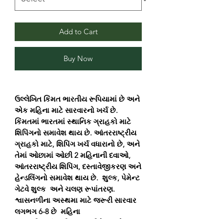
Add to Cart
Buy Now
ઉલ્લેખિત કિંમત ભારતીય રૂપિયામાં છે અને
એક મહિના માટે સારવારનો ખર્ચ છે.
કિંમતમાં ભારતમાં સ્થાનિક ગ્રાહકો માટે
શિપિંગનો સમાવેશ થાય છે. આંતરરાષ્ટ્રીય
ગ્રાહકો માટે, શિપિંગ ખર્ચ વધારાનો છે, અને
તેમાં ઓછામાં ઓછી 2 મહિનાની દવાઓ,
આંતરરાષ્ટ્રીય શિપિંગ, દસ્તાવેજીકરણ અને
હેન્ડલિંગનો સમાવેશ થાય છે. શુલ્ક, પેમેન્ટ
ગેટવે શુલ્ક અને ચલણ રૂપાંતરણ.
શ્વાસનળીના અસ્થમા માટે જરૂરી સારવાર
લગભગ 6-8 છે મહિના