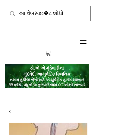
ડો.એ.એ.મુંડેવાડીના
મુંદવેદી આયુર્વેદિક ક્લિનિક
તમામ હઠીલા રોગો માટે આયુર્વેદિક હર્બલ સારવાર
35 વર્ષથી વધુનો અનુભવ/3 લાખ દર્દીઓની સારવાર