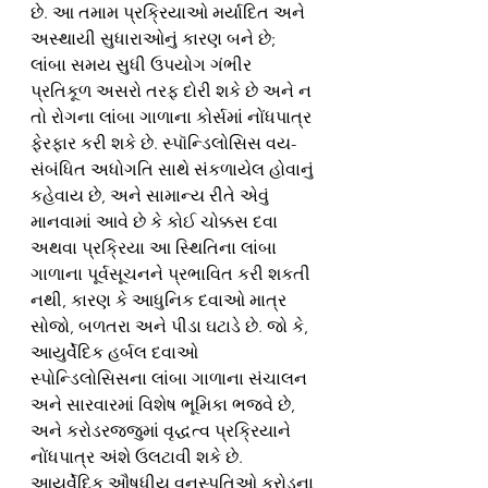
છે. આ તમામ પ્રક્રિયાઓ મર્યાદિત અને 
અસ્થાયી સુધારાઓનું કારણ બને છે; 
લાંબા સમય સુધી ઉપયોગ ગંભીર 
પ્રતિકૂળ અસરો તરફ દોરી શકે છે અને ન 
તો રોગના લાંબા ગાળાના કોર્સમાં નોંધપાત્ર 
ફેરફાર કરી શકે છે. સ્પૉન્ડિલોસિસ વય-
સંબંધિત અધોગતિ સાથે સંકળાયેલ હોવાનું 
કહેવાય છે, અને સામાન્ય રીતે એવું 
માનવામાં આવે છે કે કોઈ ચોક્કસ દવા 
અથવા પ્રક્રિયા આ સ્થિતિના લાંબા 
ગાળાના પૂર્વસૂચનને પ્રભાવિત કરી શકતી 
નથી, કારણ કે આધુનિક દવાઓ માત્ર 
સોજો, બળતરા અને પીડા ઘટાડે છે. જો કે, 
આયુર્વેદિક હર્બલ દવાઓ 
સ્પોન્ડિલોસિસના લાંબા ગાળાના સંચાલન 
અને સારવારમાં વિશેષ ભૂમિકા ભજવે છે, 
અને કરોડરજ્જુમાં વૃદ્ધત્વ પ્રક્રિયાને 
નોંધપાત્ર અંશે ઉલટાવી શકે છે.
આયુર્વેદિક ઔષધીય વનસ્પતિઓ કરોડના 