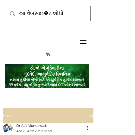
ડો.એ.એ.મુંડેવાડીના
મુંદવેદી આયુર્વેદિક ક્લિનિક
તમામ હઠીલા રોગો માટે આયુર્વેદિક હર્બલ સારવાર
35 વર્ષથી વધુનો અનુભવ/3 લાખ દર્દીઓની સારવાર
Post
Dr A A Mundewadi
Apr 7, 2022
2 min read