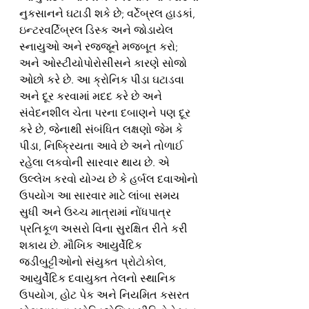
નુકસાનને ઘટાડી શકે છે; વર્ટેબ્રલ હાડકાં, 
ઇન્ટરવર્ટિબ્રલ ડિસ્ક અને જોડાયેલ 
સ્નાયુઓ અને રજ્જૂને મજબૂત કરો; 
અને ઓસ્ટીયોપોરોસીસને કારણે સોજો 
ઓછો કરે છે. આ ક્રોનિક પીડા ઘટાડવા 
અને દૂર કરવામાં મદદ કરે છે અને 
સંવેદનશીલ ચેતા પરના દબાણને પણ દૂર 
કરે છે, જેનાથી સંબંધિત લક્ષણો જેમ કે 
પીડા, નિષ્ક્રિયતા આવે છે અને તોળાઈ 
રહેલા લકવોની સારવાર થાય છે. એ 
ઉલ્લેખ કરવો યોગ્ય છે કે હર્બલ દવાઓનો 
ઉપયોગ આ સારવાર માટે લાંબા સમય 
સુધી અને ઉચ્ચ માત્રામાં નોંધપાત્ર 
પ્રતિકૂળ અસરો વિના સુરક્ષિત રીતે કરી 
શકાય છે. મૌખિક આયુર્વેદિક 
જડીબુટ્ટીઓનો સંયુક્ત પ્રોટોકોલ, 
આયુર્વેદિક દવાયુક્ત તેલનો સ્થાનિક 
ઉપયોગ, હોટ પેક અને નિયમિત કસરત 