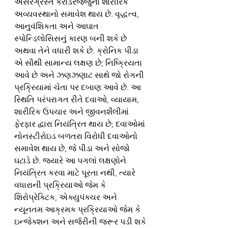
અસરગ્રસ્ત કરોડરજ્જુના શારીરિક 
અવ્યવસ્થાનો સમાવેશ થાય છે. વૃદ્ધત્વ, 
આનુવંશિકતા અને આઘાત 
સ્પોન્ડિલોસિસનું કારણ બની શકે છે 
અથવા તેને વધારી શકે છે. ક્રોનિક પીડા 
એ સૌથી સામાન્ય લક્ષણ છે; નિષ્ક્રિયતા 
આવે છે અને ઝણઝણાટ સાથે જો રોગની 
પ્રક્રિયામાં ચેતા પર દબાણ આવે છે. આ 
સ્થિતિ પરંપરાગત રીતે દવાઓ, વ્યાયામ, 
શારીરિક ઉપચાર અને જીવનશૈલીમાં 
ફેરફાર દ્વારા નિયંત્રિત થાય છે; દવાઓમાં 
નોનસ્ટીરોઇડ બળતરા વિરોધી દવાઓનો 
સમાવેશ થાય છે, જે પીડા અને સોજો 
ઘટાડે છે. જ્યારે આ પગલાં લક્ષણોને 
નિયંત્રિત કરવા માટે પૂરતા નથી, ત્યારે 
વધારાની પ્રક્રિયાઓ જેમ કે 
શિરોપ્રેક્ટિક, એક્યુપંક્ચર અને 
ન્યૂનતમ આક્રમક પ્રક્રિયાઓ જેમ કે 
ઇન્જેક્શન અને સર્જરીની જરૂર પડી શકે 