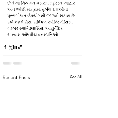
છે તેઓ નિયમિત કસરત, તંદુરસ્ત આહાર 
અને ઓછી માત્રામાં હર્બલ દવાઓના 
પ્રસંગોપાત ઉપયોગથી જાળવી શકાય છે. 
સ્પોન્ડિલોસિસ, સર્વિકલ સ્પોન્ડિલોસિસ, 
લમ્બર સ્પોન્ડિલોસિસ, આયુર્વેદિક 
સારવાર, ઔષધીય વનસ્પતિઓ
See All
Recent Posts