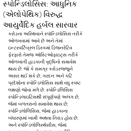
સ્પોન્ડિલોસિસ: આધુનિક
(એલોપેથિક) વિરુદ્ધ
આયુર્વેદિક હર્બલ સારવાર
કરોડના અસ્થિવાને સ્પૉન્ડિલોસિસ તરીકે 
ઓળખવામાં આવે છે અને તેમાં 
ઇન્ટરવર્ટિબ્રલ ડિસ્કમાં ડિજનરેટિવ 
ફેરફારો તેમજ ઑસ્ટિઓફાઇટ્સ તરીકે 
ઓળખાતી હાડકાની વૃદ્ધિનો સમાવેશ 
થાય છે. જો કે સમગ્ર કરોડરજ્જુને 
અસર થઈ શકે છે, ગરદન અને કટિ 
પ્રદેશોના સ્પોન્ડિલોસિસ સાથે વધુ સ્પષ્ટ 
લક્ષણો જોવા મળે છે. સ્પોન્ડિલિસિસ 
સ્પોન્ડિલાઇટિસથી સંપૂર્ણપણે અલગ છે, 
જેમાં બળતરાનો સમાવેશ થાય છે; 
સ્પોન્ડિલોલિસિસ, જેમાં હાડકાના 
બંધારણમાં ખામી અથવા તિરાડ હોય છે; 
અને સ્પૉન્ડિલોલિસ્થેસીસ, જેમાં 