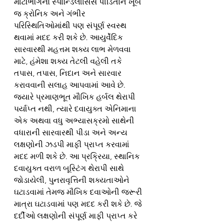
મોટાભાગના સ્પોન્ડિલોસિસ પીડિતોને ખૂબ 
જ ક્રોનિક અને ગંભીર 
પરિસ્થિતિઓમાંથી પણ સંપૂર્ણ સ્વસ્થ 
થવામાં મદદ કરી શકે છે. આયુર્વેદિક 
સારવારથી મહત્તમ શક્ય લાભ મેળવવા 
માટે, હંમેશા શક્ય તેટલી વહેલી તકે 
તપાસ, તપાસ, નિદાન અને સારવાર 
કરાવવાની સલાહ આપવામાં આવે છે. 
જ્યારે પ્રમાણભૂત મૌખિક હર્બલ થેરાપી 
પર્યાપ્ત નથી, ત્યારે દવાયુક્ત એનિમાના 
એક અથવા વધુ અભ્યાસક્રમો સાથેની 
વધારાની સારવારથી પીડા અને અન્ય 
લક્ષણોની ઝડપી માફી પ્રાપ્ત કરવામાં 
મદદ મળી શકે છે. આ પ્રક્રિયા, સ્થાનિક 
દવાયુક્ત વરાળ બૂસ્ટિંગ થેરાપી સાથે 
જોડાયેલી, પુનરાવૃત્તિની શક્યતાઓને 
ઘટાડવામાં તેમજ મૌખિક દવાઓની જરૂરી 
માત્રા ઘટાડવામાં પણ મદદ કરી શકે છે. જે 
દર્દીઓ લક્ષણોની સંપૂર્ણ માફી પ્રાપ્ત કરે 